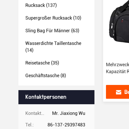
Rucksack
(137)
Supergroßer Rucksack
(10)
Sling Bag Für Männer
(63)
Wasserdichte Taillentasche
(14)
Reisetasche
(35)
Mehrzweck-
Kapazität 
Geschäftstasche
(8)
B
Kontaktpersonen
Kontaktpersonen:
Mr. Jiaxiong Wu
Tel.:
86-137-29397483