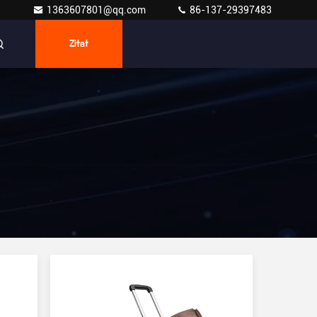
1363607801@qq.com
86-137-29397483
Zitat