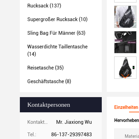
Rucksack
(137)
Supergroßer Rucksack
(10)
Sling Bag Für Männer
(63)
Wasserdichte Taillentasche
(14)
Reisetasche
(35)
Geschäftstasche
(8)
Kontaktpersonen
Einzelheiten
Hervorheben
Kontaktpersonen:
Mr. Jiaxiong Wu
Tel.:
86-137-29397483
Materia