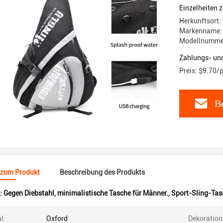
Große Kap
Einzelheiten 
Herkunftsort:
Markenname:
Modellnumme
Zahlungs- un
Preis: $9.70/
Be
 zum Produkt
Beschreibung des Produkts
:
Gegen Diebstahl
,
minimalistische Tasche für Männer.
,
Sport-Sling-Tas
l:
Oxford
Dekoration