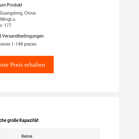
azität
zum Produkt
 Guangdong, China
 MingLu
r: 177
d Versandbedingungen
pieces 1-149 pieces
ste Preis erhalten
che große Kapazität
:
Keine