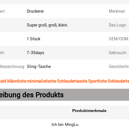
art:
Druckerei
Merkmal:
Super groß, groß, klein.
Das Logo:
1 Stück
OEM/ODM
it:
7-35days
Gebrauch:
tbezeichnung:
Sling-Tasche
Geschlecht
ahl Männliche minimalistische Schleudertasche Sportliche Schleudert
eibung des Produkts
Produktmerkmale
Ich bin MingLu.