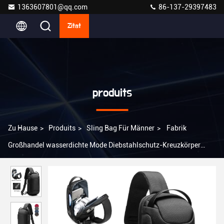
1363607801@qq.com
86-137-29397483
Zitat
produits
Zu Hause
>
Produits
>
Sling Bag Für Männer
>
Fabrik
Großhandel wasserdichte Mode Diebstahlschutz-Kreuzkörper
Brust-Schulter-Sling-Tasche für Männer