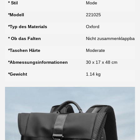
* Stil
Mode
*Modell
221025
*Typ des Materials
Oxford
* Ob das Falten
Nicht zusammenklappbar
*Taschen Härte
Moderate
*Abmessungsinformationen
30 x 17 x 48 cm
*Gewicht
1.14 kg