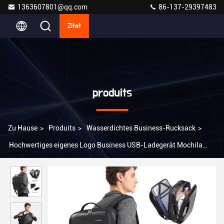
1363607801@qq.com
86-137-29397483
Zitat
produits
Zu Hause
>
Produits
>
Wasserdichtes Business-Rucksack
>
Hochwertiges eigenes Logo Business USB-Ladegerät Mochila
15,6 Zoll Laptop Tasche Pack Männer Notebook Rucksack