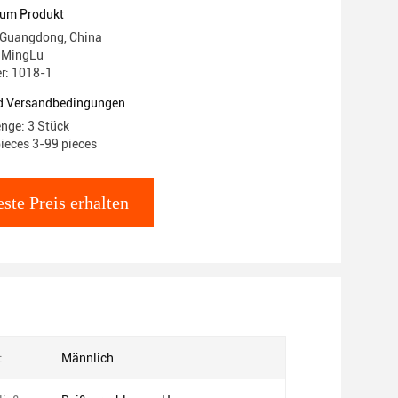
aptop Rucksack
zum Produkt
 Guangdong, China
 MingLu
r: 1018-1
d Versandbedingungen
nge: 3 Stück
pieces 3-99 pieces
ste Preis erhalten
:
Männlich