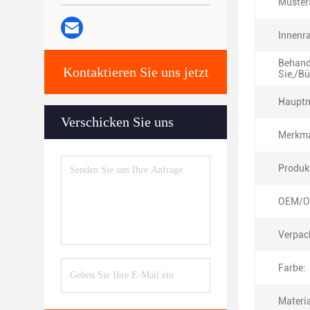
Muster
Innenr
Behand
Kontaktieren Sie uns jetzt
Sie,/Bü
Hauptm
Verschicken Sie uns
Merkma
Produk
OEM/O
Verpac
Farbe:
Materia