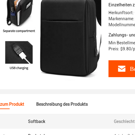
Tasche L
Einzelheiten 
Herkunftsort:
Markenname:
Modellnumme
Zahlungs- un
Min Bestellme
Preis: $9.80/
Be
 zum Produkt
Beschreibung des Produkts
Softback
Geschlecht