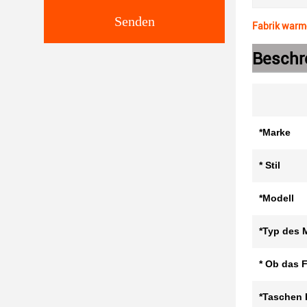
Senden
Fabrik warm
Beschr
*Marke
* Stil
*Modell
*Typ des M
* Ob das F
*Taschen 