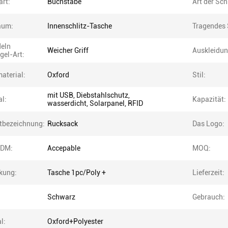
art:
Buchstabe
Art der Sch
aum:
Innenschlitz-Tasche
Tragendes 
eln
Weicher Griff
Auskleidun
gel-Art:
aterial:
Oxford
Stil:
mit USB, Diebstahlschutz,
l:
Kapazität:
wasserdicht, Solarpanel, RFID
tbezeichnung:
Rucksack
Das Logo:
DM:
Accepable
MOQ:
kung:
Tasche 1pc/Poly +
Lieferzeit:
Schwarz
Gebrauch:
l:
Oxford+Polyester